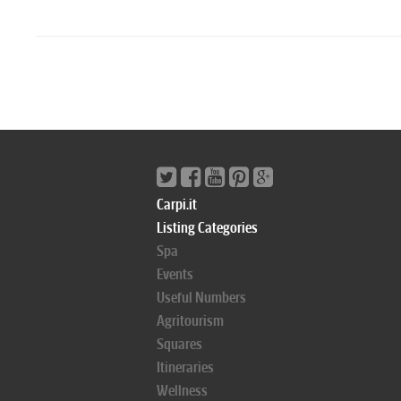
Carpi.it
Listing Categories
Spa
Events
Useful Numbers
Agritourism
Squares
Itineraries
Wellness