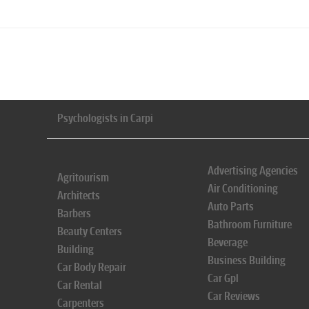
Psychologists in Carpi
Advertising Agencies
Agritourism
Air Conditioning
Architects
Auto Parts
Barbers
Bathroom Furniture
Beauty Centers
Beverage
Building
Business Building
Car Body Repair
Car Gpl
Car Rental
Car Reviews
Carpenters