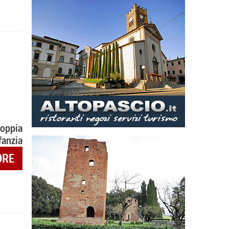
coppia
fanzia
ORE