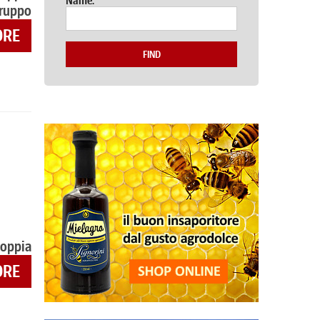
Name:
gruppo
ORE
FIND
coppia
ORE