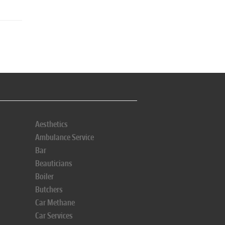
Aesthetics
Ambulance Service
Bar
Beauticians
Boiler
Butchers
Car Methane
Car Services