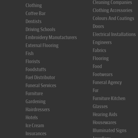
Cleaning Companies
Clothing
Clothing Accessories
Coffee Bar
Colours And Coatings
Dentists
Doors
Driving Schools
Electrical Installations
Embroidery Manufacturers
Engineers
External Flooring
Fabrics
Fish
Flooring
Florists
Food
Foodstuffs
Footwears
Fuel Distributor
Funeral Agency
Funeral Services
Fur
Furniture
Furniture Kitchen
Gardening
Glasses
Hairdressers
Hearing Aids
Hotels
Housewares
Ice Cream
Illuminated Signs
Insurances