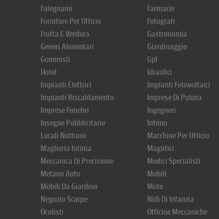
Falegnami
Farmacie
Forniture Per Ufficio
Fotografi
Frutta E Verdura
Gastronomia
Generi Alimentari
Giardinaggio
Gommisti
Gpl
Hotel
Idraulici
Impianti Elettrici
Impianti Fotovoltaici
Impianti Riscaldamento
Imprese Di Pulizia
Imprese Funebri
Ingegneri
Insegne Pubblicitarie
Intimo
Locali Notturni
Macchine Per Ufficio
Maglieria Intima
Maglifici
Meccanica Di Precisione
Medici Specialisti
Metano Auto
Mobili
Mobili Da Giardino
Moto
Negozio Scarpe
Nidi Di Infanzia
Oculisti
Officine Meccaniche