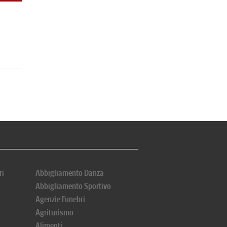
ri
Abbigliamento Danza
Abbigliamento Sportivo
Agenzie Funebri
Agriturismo
Alimenti