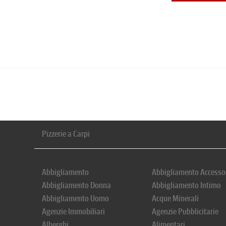
Pizzerie a Carpi
Abbigliamento
Abbigliamento Accesso
Abbigliamento Donna
Abbigliamento Intimo
Abbigliamento Uomo
Acque Minerali
Agenzie Immobiliari
Agenzie Pubblicitarie
Alberghi
Alimentari