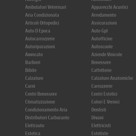
Ambulatori Veterinari
Apparecchi Acustici
Aria Condizionata
Arredamento
Articoli Ortopedici
Assicurazioni
Auto D Epoca
Auto Gpl
Autocarrozzerie
Autofficine
Autoriparazioni
Autoscuole
Avvocato
Aziende Vinicole
Barbieri
Benessere
Bibite
Caffetterie
Calzature
Calzature Anatomiche
Carni
Carrozzerie
Centri Benessere
Centri Estetici
Climatizzazione
Colori E Vernici
Condizionamento Aria
Dentisti
Distributori Carburante
Divani
Elettrauto
Elettricisti
Estetica
Estetiste