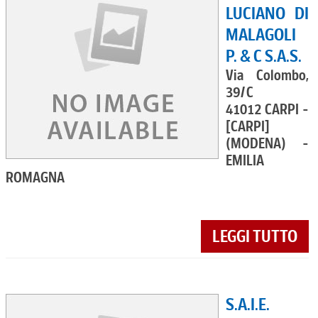
LUCIANO DI
MALAGOLI
P. & C S.A.S.
Via Colombo,
39/C
41012 CARPI -
[CARPI]
(MODENA) -
EMILIA
ROMAGNA
LEGGI TUTTO
S.A.I.E.