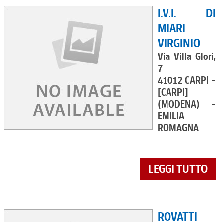
I.V.I. DI
MIARI
VIRGINIO
Via Villa Glori,
7
41012 CARPI -
[CARPI]
(MODENA) -
EMILIA
ROMAGNA
LEGGI TUTTO
ROVATTI