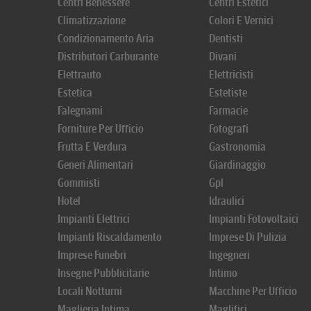
Centri Benessere
Centri Estetici
Climatizzazione
Colori E Vernici
Condizionamento Aria
Dentisti
Distributori Carburante
Divani
Elettrauto
Elettricisti
Estetica
Estetiste
Falegnami
Farmacie
Forniture Per Ufficio
Fotografi
Frutta E Verdura
Gastronomia
Generi Alimentari
Giardinaggio
Gommisti
Gpl
Hotel
Idraulici
Impianti Elettrici
Impianti Fotovoltaici
Impianti Riscaldamento
Imprese Di Pulizia
Imprese Funebri
Ingegneri
Insegne Pubblicitarie
Intimo
Locali Notturni
Macchine Per Ufficio
Maglieria Intima
Maglifici