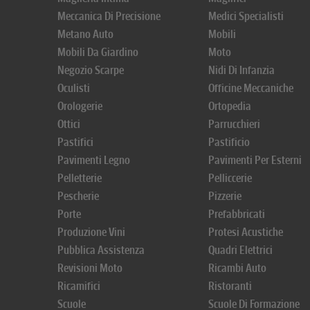
Meccanica Di Precisione
Medici Specialisti
Metano Auto
Mobili
Mobili Da Giardino
Moto
Negozio Scarpe
Nidi Di Infanzia
Oculisti
Officine Meccaniche
Orologerie
Ortopedia
Ottici
Parrucchieri
Pastifici
Pastificio
Pavimenti Legno
Pavimenti Per Esterni
Pelletterie
Pelliccerie
Pescherie
Pizzerie
Porte
Prefabbricati
Produzione Vini
Protesi Acustiche
Pubblica Assistenza
Quadri Elettrici
Revisioni Moto
Ricambi Auto
Ricamifici
Ristoranti
Scuole
Scuole Di Formazione