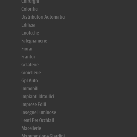
Chirurghi
Colorifici
Distributori Automatici
Edilizia
Enoteche
Falegnamerie
Fiorai
Frantoi
Gelaterie
Gioiellerie
Gpl Auto
Immobili
Impianti Idraulici
Imprese Edili
Insegne Luminose
Lenti Per Occhiali
Macellerie
Manutenzione Giardini