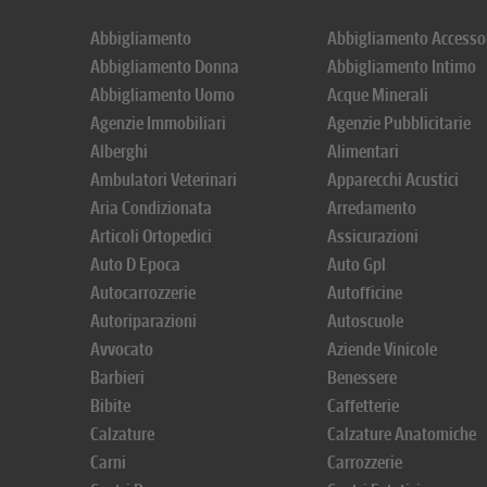
Abbigliamento
Abbigliamento Accesso
Abbigliamento Donna
Abbigliamento Intimo
Abbigliamento Uomo
Acque Minerali
Agenzie Immobiliari
Agenzie Pubblicitarie
Alberghi
Alimentari
Ambulatori Veterinari
Apparecchi Acustici
Aria Condizionata
Arredamento
Articoli Ortopedici
Assicurazioni
Auto D Epoca
Auto Gpl
Autocarrozzerie
Autofficine
Autoriparazioni
Autoscuole
Avvocato
Aziende Vinicole
Barbieri
Benessere
Bibite
Caffetterie
Calzature
Calzature Anatomiche
Carni
Carrozzerie